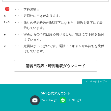
学
・・・学科試験日
○
・・・定員枠に空きがあります。
1～5
・・・残りの予約枠数が5名以下になると、残数を数字にて表
示しています。
●
・・・Webからの予約は締め切りました。電話にて予約を受付
けています。
×
・・・定員枠がいっぱいです。電話にてキャンセル待ちを受付
けしています。
講習日程表・時間割表ダウンロード
ページトップへ
SNS公式アカウント
Youtube
LINE