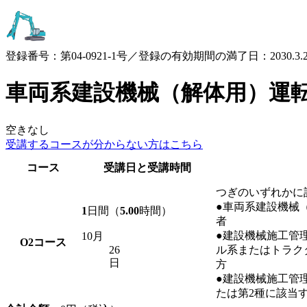
登録番号：第04-0921-1号／登録の有効期間の満了日：2030.3.2
車両系建設機械（解体用）運
空きなし
受講するコースが
分からない方はこちら
コース
受講日と受講時間
つぎのいずれかに
●車両系建設機械
1
日間（
5.00
時間）
者
●建設機械施工管
10月
O2
コース
26
ル系またはトラク
日
方
●建設機械施工管理
たは第2種に該当