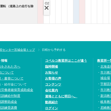
O2
運転 （道路上の走行を除
習センター宮城会場トップ
日程から予約する
ト情報
コベルコ教習所はここが違う
教習所一
約をされた方へ
臨時開催
北海道
書について
お知らせ
市川教
城会場
付・書替について
お客様の声
宇都宮
金・給付金について
コンテンツ
設労働者確保育成助成金
市川教
会社案内
育訓練給付制度
新潟教
資格とともに明日へ。
用調整助成金
岐阜教
動画紹介
期訓練受講費
尼崎教
ログイン