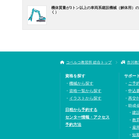
機体質量が3トン以上の車両系建設機械（解体用）の
く）
コベルコ教習所 総合トップ
市川教
資格を探す
サポー
機械から探す
ご予
資格一覧から探す
申込
イラストから探す
再交
助成
日程から予約する
建
センター情報・アクセス
教
予約方法
雇
短