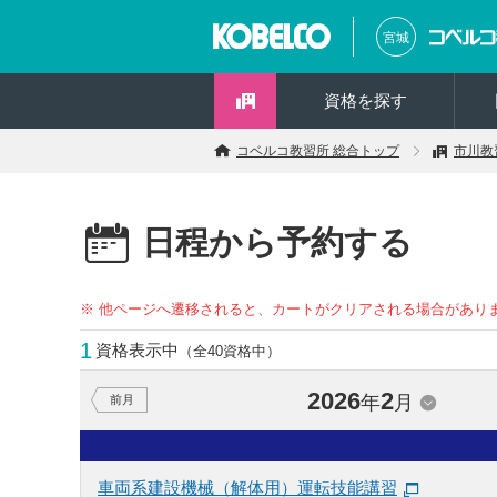
宮城
資格を探す
コベルコ教習所 総合トップ
市川教
日程から予約する
※ 他ページへ遷移されると、カートがクリアされる場合があり
1
資格表示中
（全40資格中）
2026
2
年
月
前月
車両系建設機械（解体用）運転技能講習