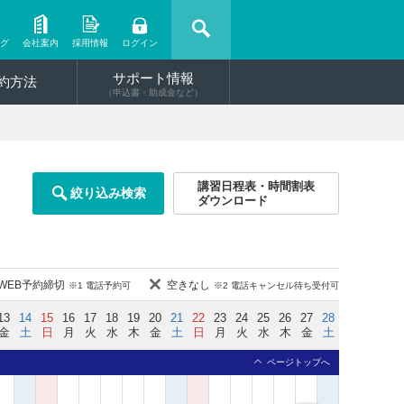
ング
会社案内
採用情報
ログイン
サポート情報
約方法
（申込書・助成金など）
講習日程表・時間割表
絞り込み検索
ダウンロード
WEB予約締切
空きなし
※1 電話予約可
※2 電話キャンセル待ち受付可
13
14
15
16
17
18
19
20
21
22
23
24
25
26
27
28
金
土
日
月
火
水
木
金
土
日
月
火
水
木
金
土
ページトップへ