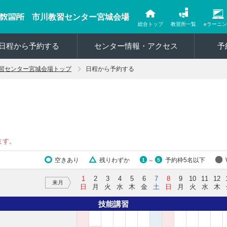
市川教習センター宮城会場
総合トップ
教習所一覧
eラーニ
日程から予約する
センター情報・アクセス
予
習センター宮城会場トップ
日程から予約する
ます。
空きあり
残りわずか
予約枠5名以下
1
5
～
1
2
3
4
5
6
7
8
9
10
11
12
来月
日
月
火
水
木
金
土
日
月
火
水
木
技能講習