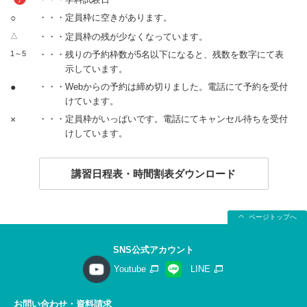
○
・・・定員枠に空きがあります。
△
・・・定員枠の残が少なくなっています。
1～5
・・・残りの予約枠数が5名以下になると、残数を数字にて表
示しています。
●
・・・Webからの予約は締め切りました。電話にて予約を受付
けています。
×
・・・定員枠がいっぱいです。電話にてキャンセル待ちを受付
けしています。
講習日程表・時間割表ダウンロード
ページトップへ
SNS公式アカウント
Youtube
LINE
お問い合わせ・資料請求