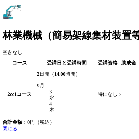
林業機械（簡易架線集材装置
空きなし
コース
受講日と受講時間
受講資格
助成金
2
日間（
14.00
時間）
9月
3
2cc1
コース
特になし
×
水
4
木
合計金額
：
0
円（税込）
閉じる