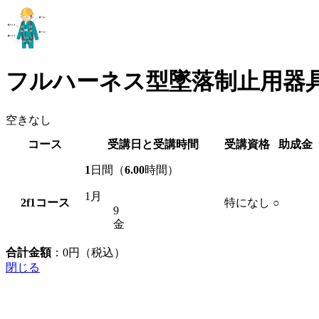
フルハーネス型墜落制止用器
空きなし
コース
受講日と受講時間
受講資格
助成金
1
日間（
6.00
時間）
1月
2f1
コース
特になし
○
9
金
合計金額
：
0
円（税込）
閉じる