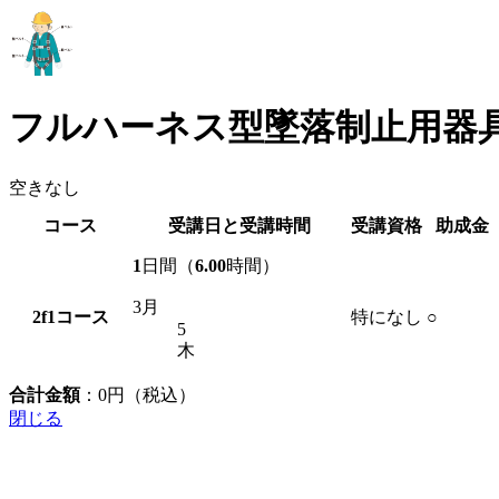
フルハーネス型墜落制止用器
空きなし
コース
受講日と受講時間
受講資格
助成金
1
日間（
6.00
時間）
3月
2f1
コース
特になし
○
5
木
合計金額
：
0
円（税込）
閉じる