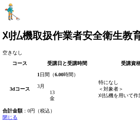
刈払機取扱作業者安全衛生教
空きなし
コース
受講日と受講時間
受講資
1
日間（
6.00
時間）
特になし
3月
3d
コース
＜対象者＞
13
刈払機を用いて作
金
合計金額
：
0
円（税込）
閉じる