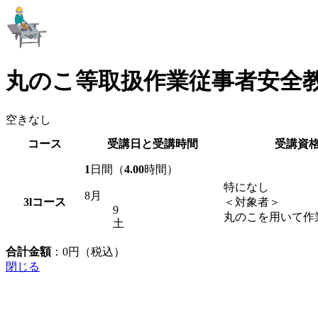
丸のこ等取扱作業従事者安全
空きなし
コース
受講日と受講時間
受講資
1
日間（
4.00
時間）
特になし
8月
3l
コース
＜対象者＞
9
丸のこを用いて作
土
合計金額
：
0
円（税込）
閉じる