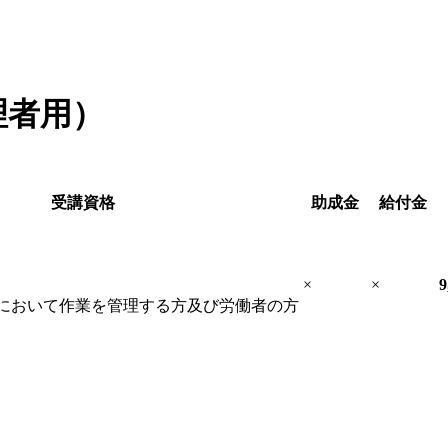
理者用）
受講資格
助成金
給付金
×
×
9
において作業を管理する方及び労働者の方