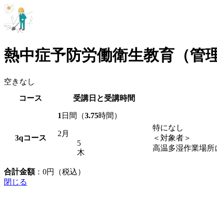
熱中症予防労働衛生教育（管
空きなし
コース
受講日と受講時間
1
日間（
3.75
時間）
特になし
2月
3q
コース
＜対象者＞
5
高温多湿作業場所
木
合計金額
：
0
円（税込）
閉じる