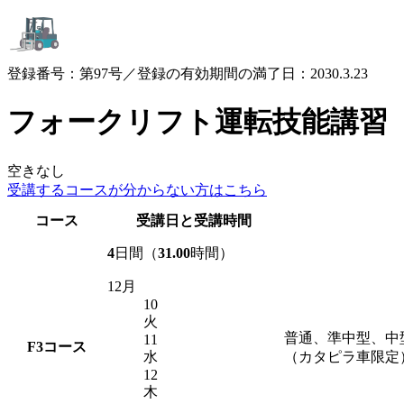
登録番号：第97号／登録の有効期間の満了日：2030.3.23
フォークリフト運転技能講習
空きなし
受講するコースが
分からない方はこちら
コース
受講日と受講時間
4
日間（
31.00
時間）
12月
10
火
普通、準中型、中
11
F3
コース
水
（カタピラ車限定
12
木