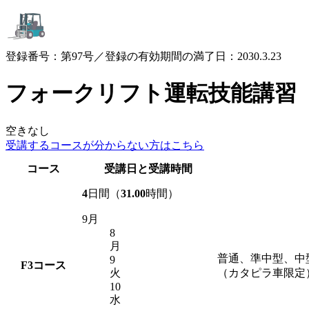
登録番号：第97号／登録の有効期間の満了日：2030.3.23
フォークリフト運転技能講習
空きなし
受講するコースが
分からない方はこちら
コース
受講日と受講時間
4
日間（
31.00
時間）
9月
8
月
普通、準中型、中
9
F3
コース
火
（カタピラ車限定
10
水