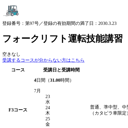
登録番号：第97号／登録の有効期間の満了日：2030.3.23
フォークリフト運転技能講習
空きなし
受講するコースが
分からない方はこちら
コース
受講日と受講時間
4
日間（
31.00
時間）
7月
23
水
普通、準中型、中
24
F3
コース
木
（カタピラ車限定
25
金