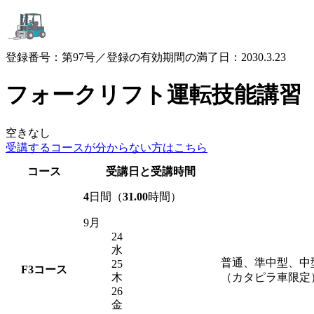
登録番号：第97号／登録の有効期間の満了日：2030.3.23
フォークリフト運転技能講習
空きなし
受講するコースが
分からない方はこちら
コース
受講日と受講時間
4
日間（
31.00
時間）
9月
24
水
普通、準中型、中
25
F3
コース
木
（カタピラ車限定
26
金