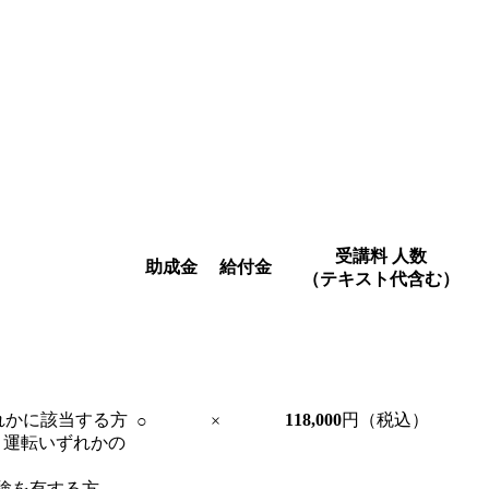
受講料
人数
助成金
給付金
（テキスト代含む）
れかに該当する方
118,000
円（税込）
○
×
）運転いずれかの
験を有する方