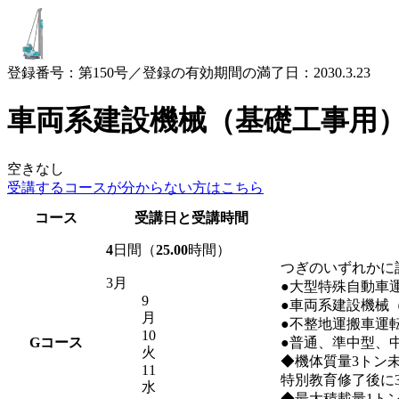
登録番号：第150号／登録の有効期間の満了日：2030.3.23
車両系建設機械（基礎工事用
空きなし
受講するコースが
分からない方はこちら
コース
受講日と受講時間
4
日間（
25.00
時間）
つぎのいずれかに
3月
●大型特殊自動車
9
●車両系建設機械
月
●不整地運搬車運
10
G
コース
●普通、準中型、
火
◆機体質量3トン
11
特別教育修了後に
水
◆最大積載量1ト