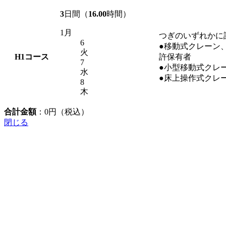
3
日間（
16.00
時間）
1月
つぎのいずれかに
6
●移動式クレーン
火
H1
コース
許保有者
7
●小型移動式クレ
水
●床上操作式クレ
8
木
合計金額
：
0
円（税込）
閉じる