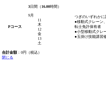
3
日間（
16.00
時間）
9月
つぎのいずれかに
11
●移動式クレーン
木
P
コース
転士免許保有者
12
●小型移動式クレ
金
●玉掛け技能講習
13
土
合計金額
：
0
円（税込）
閉じる