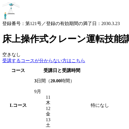
登録番号：第121号／登録の有効期間の満了日：2030.3.23
床上操作式クレーン運転技能
空きなし
受講するコースが
分からない方はこちら
コース
受講日と受講時間
3
日間（
20.00
時間）
9月
11
木
L
コース
特になし
12
金
13
土