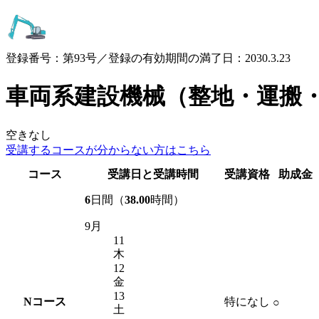
登録番号：第93号／登録の有効期間の満了日：2030.3.23
車両系建設機械（整地・運搬
空きなし
受講するコースが
分からない方はこちら
コース
受講日と受講時間
受講資格
助成金
6
日間（
38.00
時間）
9月
11
木
12
金
13
N
コース
特になし
○
土