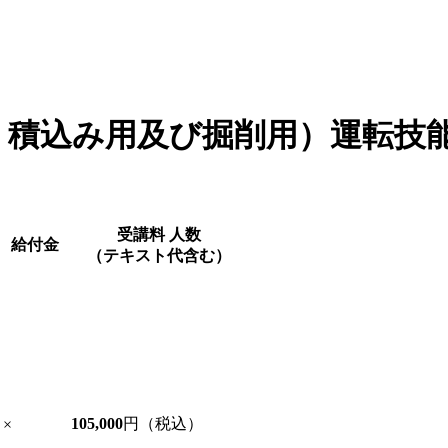
・積込み用及び掘削用）運転技
受講料
人数
給付金
（テキスト代含む）
105,000
円（税込）
×