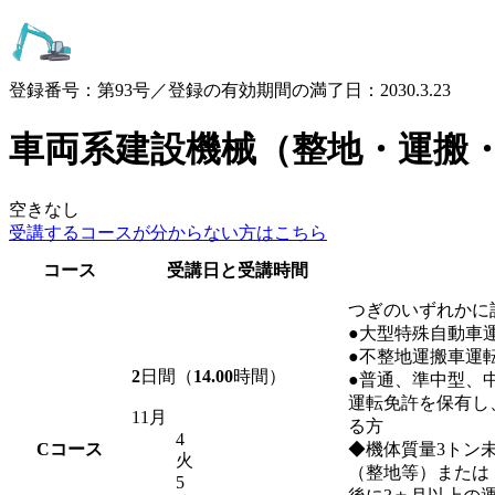
登録番号：第93号／登録の有効期間の満了日：2030.3.23
車両系建設機械（整地・運搬
空きなし
受講するコースが
分からない方はこちら
コース
受講日と受講時間
つぎのいずれかに
●大型特殊自動車
●不整地運搬車運
2
日間（
14.00
時間）
●普通、準中型、
運転免許を保有し
11月
る方
4
C
コース
◆機体質量3トン
火
（整地等）または
5