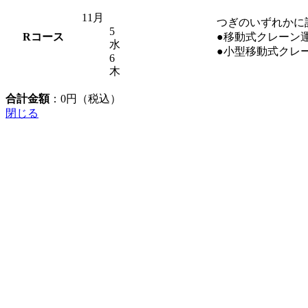
11月
つぎのいずれかに
5
R
コース
●移動式クレーン
水
●小型移動式クレ
6
木
合計金額
：
0
円（税込）
閉じる