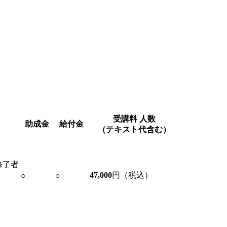
受講料
人数
助成金
給付金
（テキスト代含む）
修了者
47,000
円（税込）
○
○