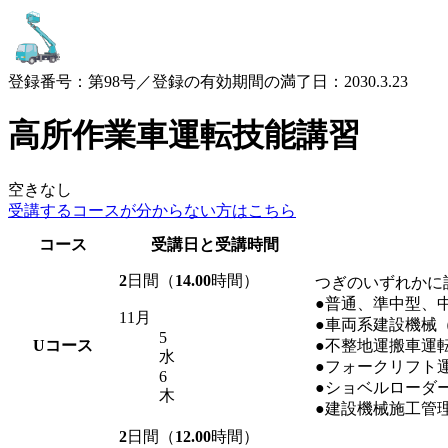
登録番号：第98号／登録の有効期間の満了日：2030.3.23
高所作業車運転技能講習
空きなし
受講するコースが
分からない方はこちら
コース
受講日と受講時間
2
日間（
14.00
時間）
つぎのいずれかに
●普通、準中型、
11月
●車両系建設機械
5
U
コース
●不整地運搬車運
水
●フォークリフト
6
●ショベルローダ
木
●建設機械施工管
2
日間（
12.00
時間）