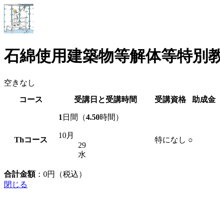
石綿使用建築物等解体等特別
空きなし
コース
受講日と受講時間
受講資格
助成金
1
日間（
4.50
時間）
10月
Th
コース
特になし
○
29
水
合計金額
：
0
円（税込）
閉じる