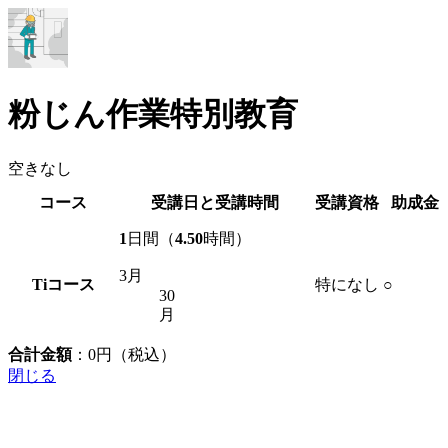
粉じん作業特別教育
空きなし
コース
受講日と受講時間
受講資格
助成金
1
日間（
4.50
時間）
3月
Ti
コース
特になし
○
30
月
合計金額
：
0
円（税込）
閉じる