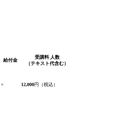
受講料
人数
給付金
（テキスト代含む）
×
12,000
円（税込）