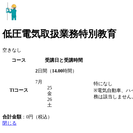
低圧電気取扱業務特別教育
空きなし
コース
受講日と受講時間
2
日間（
14.00
時間）
7月
特になし
25
Tl
コース
※電気自動車、ハ
金
務は該当しません
26
土
合計金額
：
0
円（税込）
閉じる