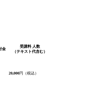
受講料
人数
付金
（テキスト代含む）
20,000
円（税込）