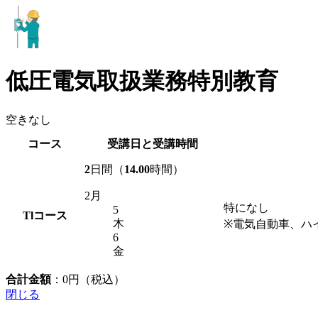
低圧電気取扱業務特別教育
空きなし
コース
受講日と受講時間
2
日間（
14.00
時間）
2月
特になし
5
Tl
コース
木
※電気自動車、ハ
6
金
合計金額
：
0
円（税込）
閉じる