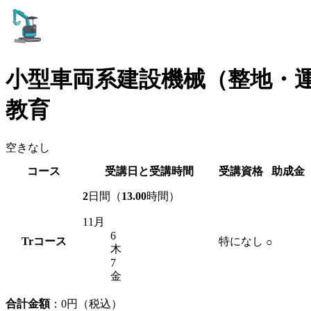
小型車両系建設機械（整地・
教育
空きなし
コース
受講日と受講時間
受講資格
助成金
2
日間（
13.00
時間）
11月
6
Tr
コース
特になし
○
木
7
金
合計金額
：
0
円（税込）