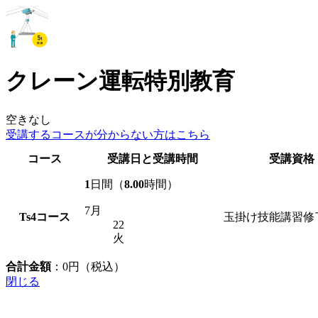
クレーン運転特別教育
空きなし
受講するコースが
分からない方はこちら
コース
受講日と受講時間
受講資格
1
日間（
8.00
時間）
7月
Ts4
コース
玉掛け技能講習修
22
火
合計金額
：
0
円（税込）
閉じる