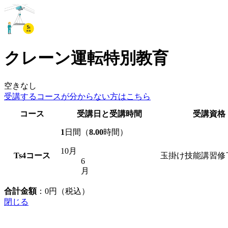
クレーン運転特別教育
空きなし
受講するコースが
分からない方はこちら
コース
受講日と受講時間
受講資格
1
日間（
8.00
時間）
10月
Ts4
コース
玉掛け技能講習修
6
月
合計金額
：
0
円（税込）
閉じる