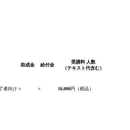
受講料
人数
助成金
給付金
（テキスト代含む）
了者向け
○
×
16,000
円（税込）