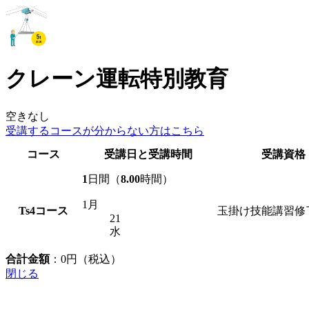
クレーン運転特別教育
空きなし
受講するコースが
分からない方はこちら
コース
受講日と受講時間
受講資格
1
日間（
8.00
時間）
1月
Ts4
コース
玉掛け技能講習修
21
水
合計金額
：
0
円（税込）
閉じる