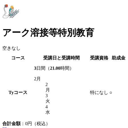
アーク溶接等特別教育
空きなし
コース
受講日と受講時間
受講資格
助成金
3
日間（
21.00
時間）
2月
2
月
Ty
コース
特になし
○
3
火
4
水
合計金額
：
0
円（税込）