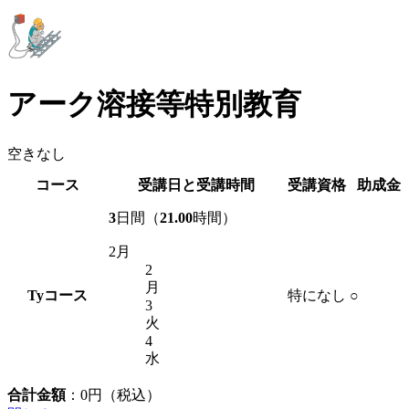
アーク溶接等特別教育
空きなし
コース
受講日と受講時間
受講資格
助成金
3
日間（
21.00
時間）
2月
2
月
Ty
コース
特になし
○
3
火
4
水
合計金額
：
0
円（税込）