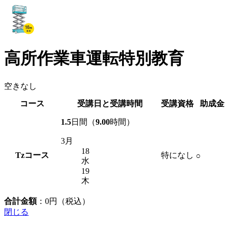
高所作業車運転特別教育
空きなし
コース
受講日と受講時間
受講資格
助成金
1.5
日間（
9.00
時間）
3月
18
Tz
コース
特になし
○
水
19
木
合計金額
：
0
円（税込）
閉じる