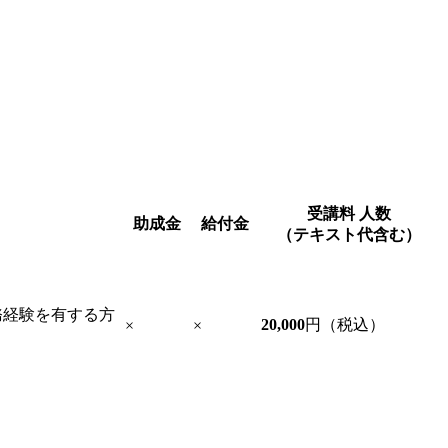
受講料
人数
助成金
給付金
（テキスト代含む）
務経験を有する方
20,000
円（税込）
×
×