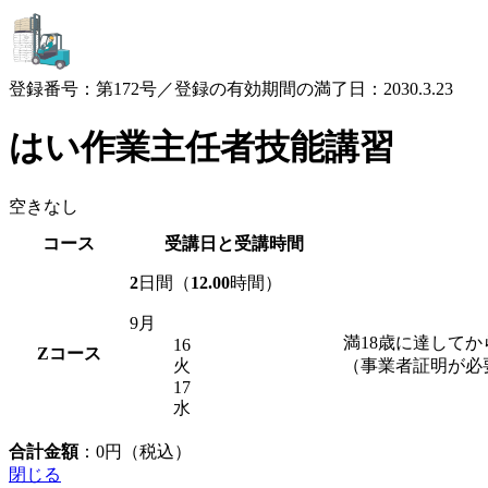
登録番号：第172号／登録の有効期間の満了日：2030.3.23
はい作業主任者技能講習
空きなし
コース
受講日と受講時間
2
日間（
12.00
時間）
9月
満18歳に達して
16
Z
コース
火
（事業者証明が必
17
水
合計金額
：
0
円（税込）
閉じる