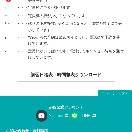
○
・・・定員枠に空きがあります。
△
・・・定員枠の残が少なくなっています。
1～5
・・・残りの予約枠数が5名以下になると、残数を数字にて表
示しています。
●
・・・Webからの予約は締め切りました。電話にて予約を受付
けています。
×
・・・定員枠がいっぱいです。電話にてキャンセル待ちを受付
けしています。
講習日程表・時間割表ダウンロード
ページトップへ
SNS公式アカウント
Youtube
LINE
お問い合わせ・資料請求