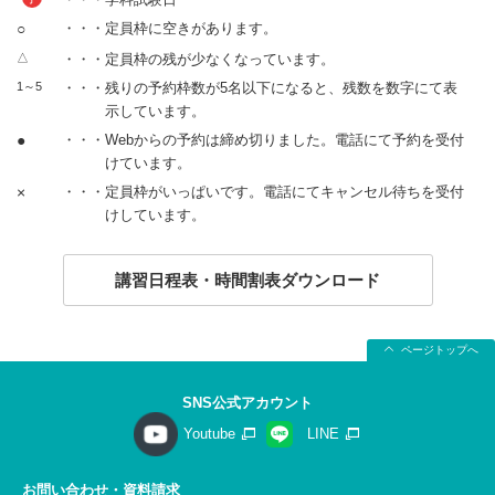
○
・・・定員枠に空きがあります。
△
・・・定員枠の残が少なくなっています。
1～5
・・・残りの予約枠数が5名以下になると、残数を数字にて表
示しています。
●
・・・Webからの予約は締め切りました。電話にて予約を受付
けています。
×
・・・定員枠がいっぱいです。電話にてキャンセル待ちを受付
けしています。
講習日程表・時間割表ダウンロード
ページトップへ
SNS公式アカウント
Youtube
LINE
お問い合わせ・資料請求