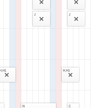
J
J
H,H1
H,H1
N
C