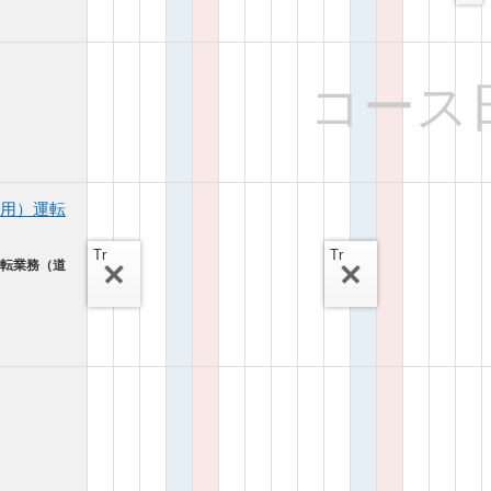
コース
用）運転
Tr
Tr
運転業務（道