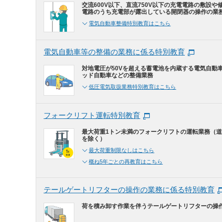
交流600V以下、直流750V以下の充電電路の敷設や
電路のうち充電部が露出している開閉器の操作の業
電気自動車整備特別教育はこちら
電気自動車等の整備の業務に係る特別教育
対地電圧が50Vを超える蓄電池を内蔵する電気自動
ッド自動車などの整備業務
低圧電気取扱業務特別教育はこちら
フォークリフト運転特別教育
最大荷重1トン未満のフォークリフトの運転業務（
を除く）
最大荷重制限なしはこちら
概ね5年ごとの再教育はこちら
テールゲートリフターの操作の業務に係る特別教育
荷を積み卸す作業を伴うテールゲートリフターの操