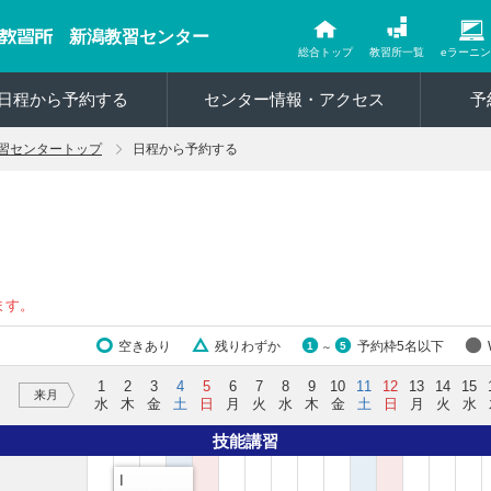
新潟教習センター
総合トップ
教習所一覧
eラーニ
日程から予約する
センター情報・アクセス
予
習センタートップ
日程から予約する
ます。
空きあり
残りわずか
予約枠5名以下
1
5
～
1
2
3
4
5
6
7
8
9
10
11
12
13
14
15
来月
水
木
金
土
日
月
火
水
木
金
土
日
月
火
水
技能講習
I