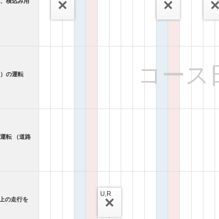
搬、積込み用
コース
用）の運転
運転 （道路
U,R
路上の走行を