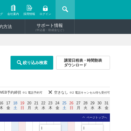
ング
会社案内
採用情報
ログイン
サポート情報
約方法
（申込書・助成金など）
講習日程表・時間割表
絞り込み検索
ダウンロード
WEB予約締切
空きなし
※1 電話予約可
※2 電話キャンセル待ち受付可
16
17
18
19
20
21
22
23
24
25
26
27
28
29
30
31
木
金
土
日
月
火
水
木
金
土
日
月
火
水
木
金
ページトップへ
I
I