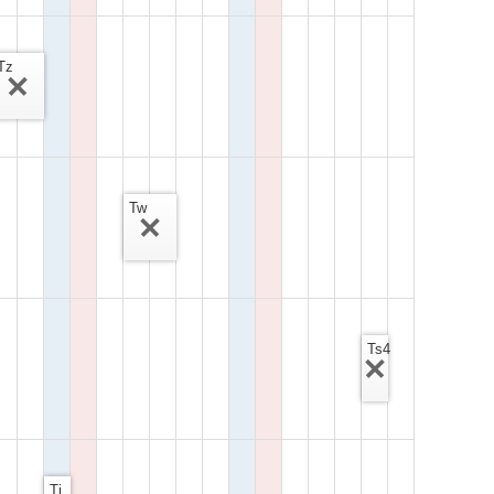
Tz
Tw
Ts4
Tj