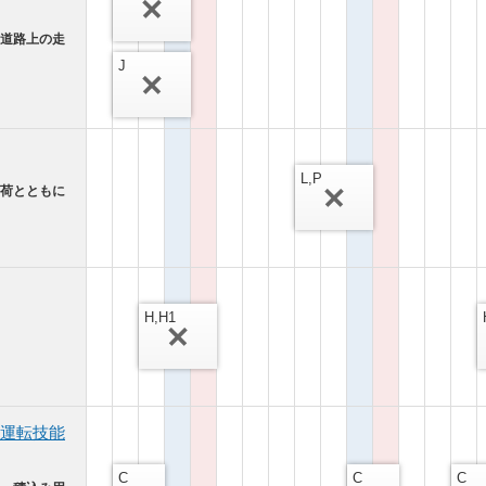
（道路上の走
J
L,P
が荷とともに
H,H1
運転技能
C
C
C