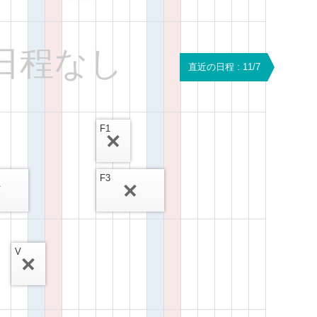
日程なし
直近の日程 : 11/7
F1
F3
V