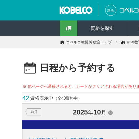
新潟
資格を探す
コベルコ教習所 総合トップ
新潟教
日程から予約する
※ 他ページへ遷移されると、カートがクリアされる場合があり
42
資格表示中
（全40資格中）
2025
10
年
月
前月