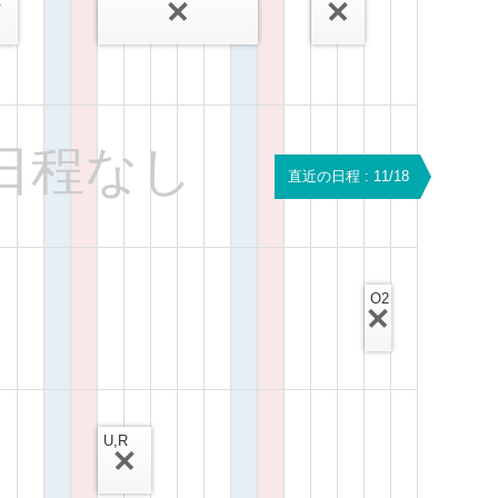
日程なし
直近の日程 : 11/18
O2
U,R