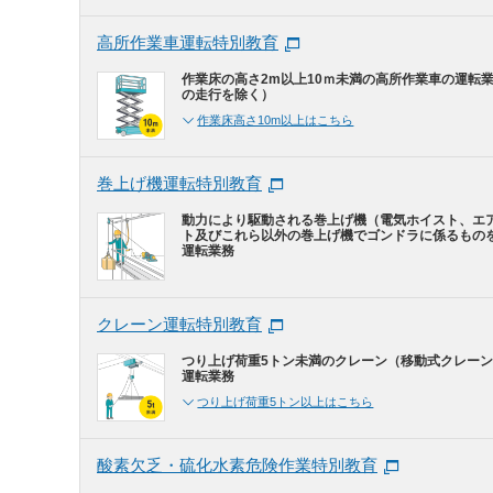
高所作業車運転特別教育
作業床の高さ2m以上10ｍ未満の高所作業車の運転
の走行を除く）
作業床高さ10m以上はこちら
巻上げ機運転特別教育
動力により駆動される巻上げ機（電気ホイスト、エ
ト及びこれら以外の巻上げ機でゴンドラに係るもの
運転業務
クレーン運転特別教育
つり上げ荷重5トン未満のクレーン（移動式クレー
運転業務
つり上げ荷重5トン以上はこちら
酸素欠乏・硫化水素危険作業特別教育