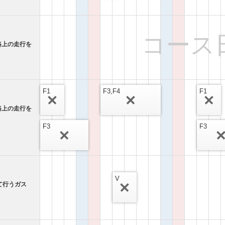
コース
路上の走行を
F1
F3,F4
F1
路上の走行を
F3
F3
V
て行うガス