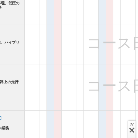
修理、低圧の
務
コース
車、ハイブリ
コース
道路上の走行
2i1
作業務