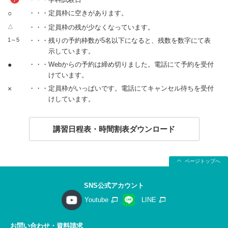
○
・・・定員枠に空きがあります。
△
・・・定員枠の残が少なくなっています。
1～5
・・・残りの予約枠数が5名以下になると、残数を数字にて表
示しています。
●
・・・Webからの予約は締め切りました。電話にて予約を受付
けています。
×
・・・定員枠がいっぱいです。電話にてキャンセル待ちを受付
けしています。
講習日程表・時間割表ダウンロード
ページトップへ
SNS公式アカウント
Youtube
LINE
お問い合わせ・資料請求