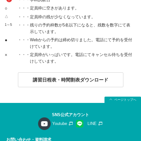
○
・・・定員枠に空きがあります。
△
・・・定員枠の残が少なくなっています。
1～5
・・・残りの予約枠数が5名以下になると、残数を数字にて表
示しています。
●
・・・Webからの予約は締め切りました。電話にて予約を受付
けています。
×
・・・定員枠がいっぱいです。電話にてキャンセル待ちを受付
けしています。
講習日程表・時間割表ダウンロード
ページトップへ
SNS公式アカウント
Youtube
LINE
お問い合わせ・資料請求