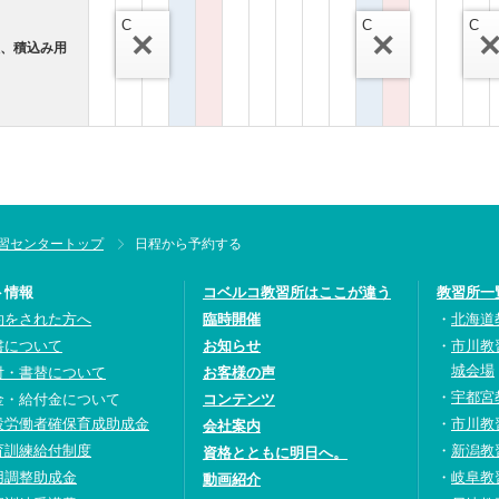
C
C
C
搬、積込み用
習センタートップ
日程から予約する
ト情報
コベルコ教習所はここが違う
教習所一
約をされた方へ
臨時開催
北海道
書について
お知らせ
市川教
城会場
付・書替について
お客様の声
宇都宮
金・給付金について
コンテンツ
設労働者確保育成助成金
市川教
会社案内
育訓練給付制度
新潟教
資格とともに明日へ。
用調整助成金
岐阜教
動画紹介