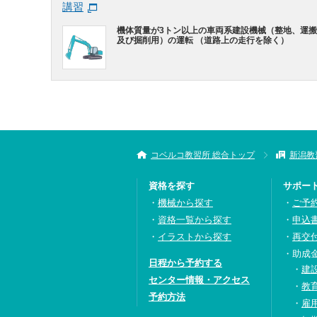
講習
機体質量が3トン以上の車両系建設機械（整地、運
及び掘削用）の運転 （道路上の走行を除く）
コベルコ教習所 総合トップ
新潟教
資格を探す
サポー
機械から探す
ご予
資格一覧から探す
申込
イラストから探す
再交
助成
日程から予約する
建
センター情報・アクセス
教
予約方法
雇