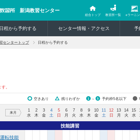
新潟教習センター
総合トップ
教習所一覧
eラーニ
日程から予約する
センター情報・アクセス
予
習センタートップ
日程から予約する
ます。
空きあり
残りわずか
予約枠5名以下
1
5
～
1
2
3
4
5
6
7
8
9
10
11
12
13
14
15
来月
水
木
金
土
日
月
火
水
木
金
土
日
月
火
水
技能講習
運転技能