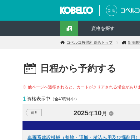
新潟
資格を探す
コベルコ教習所 総合トップ
新潟教
日程から予約する
※ 他ページへ遷移されると、カートがクリアされる場合があり
1
資格表示中
（全40資格中）
2025
10
年
月
前月
車両系建設機械（整地・運搬・積込み用及び掘削用）