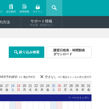
ング
会社案内
採用情報
ログイン
サポート情報
約方法
（申込書・助成金など）
講習日程表・時間割表
絞り込み検索
ダウンロード
WEB予約締切
空きなし
※1 電話予約可
※2 電話キャンセル待ち受付可
16
17
18
19
20
21
22
23
24
25
26
27
28
29
30
31
木
金
土
日
月
火
水
木
金
土
日
月
火
水
木
金
ページトップへ