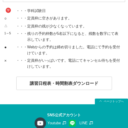
学
・・・学科試験日
○
・・・定員枠に空きがあります。
△
・・・定員枠の残が少なくなっています。
1～5
・・・残りの予約枠数が5名以下になると、残数を数字にて表
示しています。
●
・・・Webからの予約は締め切りました。電話にて予約を受付
けています。
×
・・・定員枠がいっぱいです。電話にてキャンセル待ちを受付
けしています。
講習日程表・時間割表ダウンロード
ページトップへ
SNS公式アカウント
Youtube
LINE