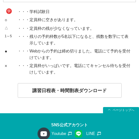
学
・・・学科試験日
○
・・・定員枠に空きがあります。
△
・・・定員枠の残が少なくなっています。
1～5
・・・残りの予約枠数が5名以下になると、残数を数字にて表
示しています。
●
・・・Webからの予約は締め切りました。電話にて予約を受付
けています。
×
・・・定員枠がいっぱいです。電話にてキャンセル待ちを受付
けしています。
講習日程表・時間割表ダウンロード
ページトップへ
SNS公式アカウント
Youtube
LINE