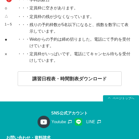
○
・・・定員枠に空きがあります。
△
・・・定員枠の残が少なくなっています。
1～5
・・・残りの予約枠数が5名以下になると、残数を数字にて表
示しています。
●
・・・Webからの予約は締め切りました。電話にて予約を受付
けています。
×
・・・定員枠がいっぱいです。電話にてキャンセル待ちを受付
けしています。
講習日程表・時間割表ダウンロード
ページトップへ
SNS公式アカウント
Youtube
LINE
お問い合わせ・資料請求