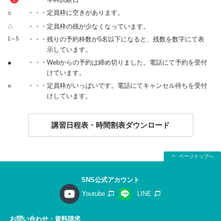
○
・・・定員枠に空きがあります。
△
・・・定員枠の残が少なくなっています。
1～5
・・・残りの予約枠数が5名以下になると、残数を数字にて表
示しています。
●
・・・Webからの予約は締め切りました。電話にて予約を受付
けています。
×
・・・定員枠がいっぱいです。電話にてキャンセル待ちを受付
けしています。
講習日程表・時間割表ダウンロード
ページトップへ
SNS公式アカウント
Youtube
LINE
お問い合わせ・資料請求