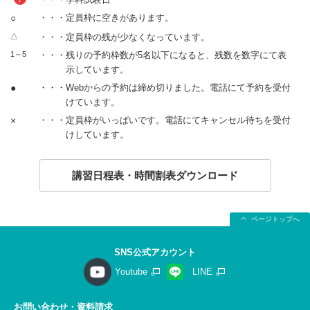
○
・・・定員枠に空きがあります。
△
・・・定員枠の残が少なくなっています。
1～5
・・・残りの予約枠数が5名以下になると、残数を数字にて表
示しています。
●
・・・Webからの予約は締め切りました。電話にて予約を受付
けています。
×
・・・定員枠がいっぱいです。電話にてキャンセル待ちを受付
けしています。
講習日程表・時間割表ダウンロード
ページトップへ
SNS公式アカウント
Youtube
LINE
お問い合わせ・資料請求