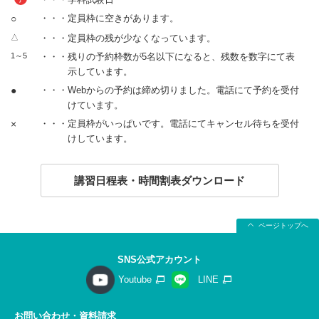
○
・・・定員枠に空きがあります。
△
・・・定員枠の残が少なくなっています。
1～5
・・・残りの予約枠数が5名以下になると、残数を数字にて表
示しています。
●
・・・Webからの予約は締め切りました。電話にて予約を受付
けています。
×
・・・定員枠がいっぱいです。電話にてキャンセル待ちを受付
けしています。
講習日程表・時間割表ダウンロード
ページトップへ
SNS公式アカウント
Youtube
LINE
お問い合わせ・資料請求