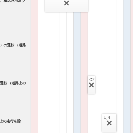
搬、積込み用及び
）の運転 （道路
O2
運転 （道路上の
U,R
路上の走行を除