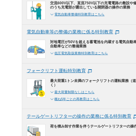
交流600V以下、直流750V以下の充電電路の敷設や
のうち充電部が露出している開閉器の操作の業務
電気自動車整備特別教育はこちら
電気自動車等の整備の業務に係る特別教育
対地電圧が50Vを超える蓄電池を内蔵する電気自動
自動車などの整備業務
低圧電気取扱業務特別教育はこちら
フォークリフト運転特別教育
最大荷重1トン未満のフォークリフトの運転業務（
く）
最大荷重制限なしはこちら
概ね5年ごとの再教育はこちら
テールゲートリフターの操作の業務に係る特別教育
荷を積み卸す作業を伴うテールゲートリフターの操