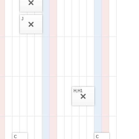
J
H,H1
C
C