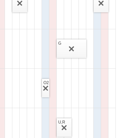
G
O2
U,R