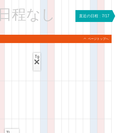
日程なし
直近の日程 : 7/17
ページトップへ
Tg
Tl