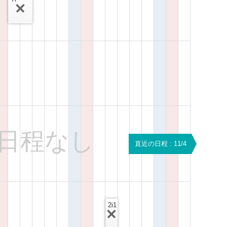
日程なし
直近の日程 : 11/4
2i1