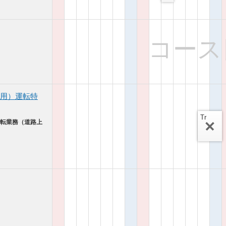
コース
用）運転特
Tr
運転業務（道路上