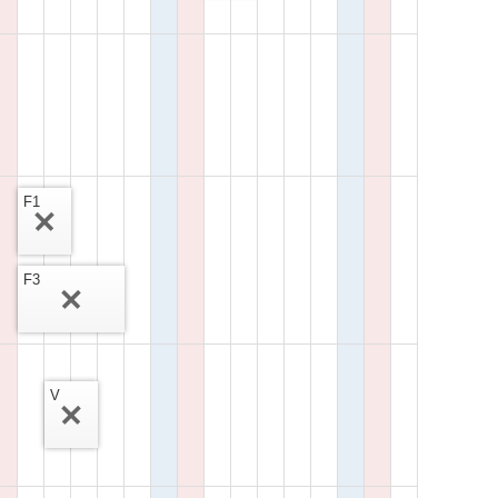
F1
F3
V