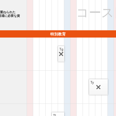
コース
み重ねられた
現場に必要な資
特別教育
Tg
Ty
Tl