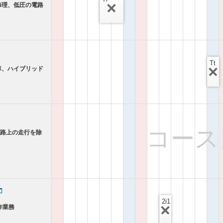
修理、低圧の電路
Tt
車、ハイブリッド
コース
道路上の走行を除
2i1
作業務