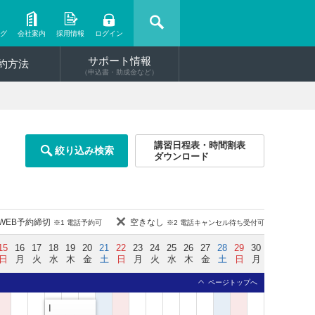
ング
会社案内
採用情報
ログイン
サポート情報
約方法
（申込書・助成金など）
講習日程表・時間割表
絞り込み検索
ダウンロード
WEB予約締切
空きなし
※1 電話予約可
※2 電話キャンセル待ち受付可
15
16
17
18
19
20
21
22
23
24
25
26
27
28
29
30
日
月
火
水
木
金
土
日
月
火
水
木
金
土
日
月
ページトップへ
I