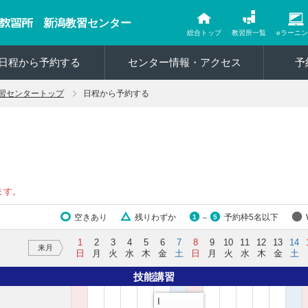
新潟教習センター
総合トップ
教習所一覧
eラーニ
日程から予約する
センター情報・アクセス
予
習センタートップ
日程から予約する
ます。
空きあり
残りわずか
予約枠5名以下
1
5
～
1
2
3
4
5
6
7
8
9
10
11
12
13
14
来月
日
月
火
水
木
金
土
日
月
火
水
木
金
土
技能講習
I