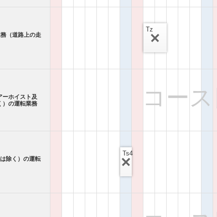
Tz
業務（道路上の走
コース
アーホイスト及
く）の運転業務
Ts4
ンは除く）の運転