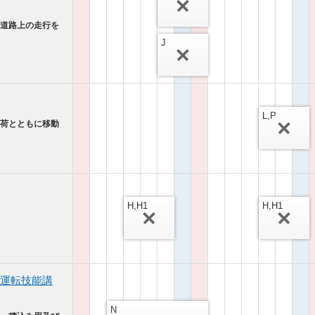
（道路上の走行を
J
L,P
が荷とともに移動
H,H1
H,H1
運転技能講
N