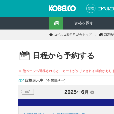
新潟
資格を探す
コベルコ教習所 総合トップ
新潟教
日程から予約する
※ 他ページへ遷移されると、カートがクリアされる場合があり
42
資格表示中
（全40資格中）
2025
6
年
月
前月