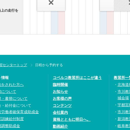
路上の走行を
習センタートップ
日程から予約する
ト情報
コベルコ教習所はここが違う
教習所一
約をされた方へ
臨時開催
北海道
書について
お知らせ
市川教
城会場
付・書替について
お客様の声
宇都宮
金・給付金について
コンテンツ
設労働者確保育成助成金
市川教
会社案内
育訓練給付制度
新潟教
資格とともに明日へ。
用調整助成金
岐阜教
動画紹介