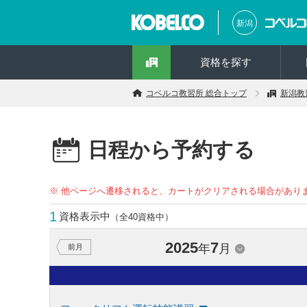
新潟
資格を探す
コベルコ教習所 総合トップ
新潟教
日程から予約する
※ 他ページへ遷移されると、カートがクリアされる場合があり
1
資格表示中
（全40資格中）
2025
7
年
月
前月