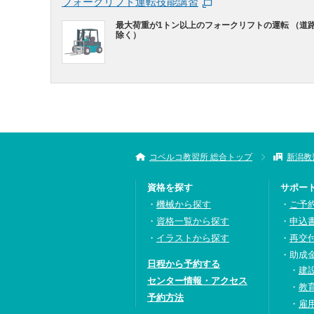
フォークリフト運転技能講習
最大荷重が1トン以上のフォークリフトの運転 （道
除く）
コベルコ教習所 総合トップ
新潟教
資格を探す
サポー
機械から探す
ご予
資格一覧から探す
申込
イラストから探す
再交
助成
日程から予約する
建
センター情報・アクセス
教
予約方法
雇