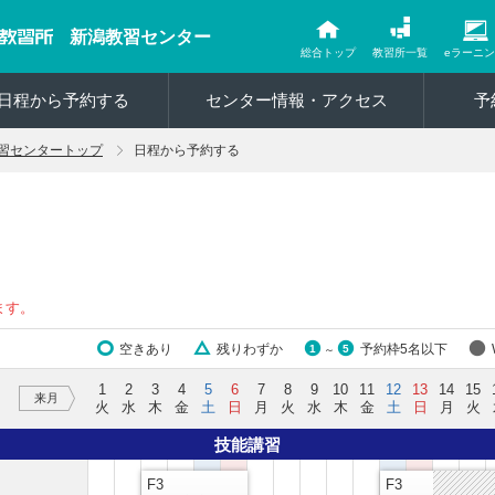
新潟教習センター
総合トップ
教習所一覧
eラーニ
日程から予約する
センター情報・アクセス
予
習センタートップ
日程から予約する
ます。
空きあり
残りわずか
予約枠5名以下
1
5
～
1
2
3
4
5
6
7
8
9
10
11
12
13
14
15
来月
火
水
木
金
土
日
月
火
水
木
金
土
日
月
火
技能講習
F3
F3