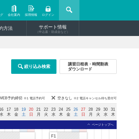
ング
会社案内
採用情報
ログイン
サポート情報
約方法
（申込書・助成金など）
講習日程表・時間割表
絞り込み検索
ダウンロード
WEB予約締切
空きなし
※1 電話予約可
※2 電話キャンセル待ち受付可
16
17
18
19
20
21
22
23
24
25
26
27
28
29
30
31
水
木
金
土
日
月
火
水
木
金
土
日
月
火
水
木
ページトップへ
F1