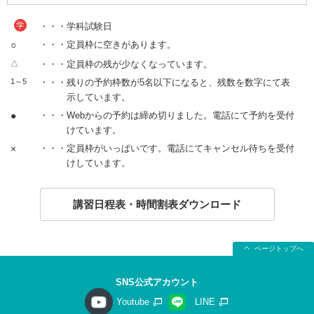
学
・・・学科試験日
○
・・・定員枠に空きがあります。
△
・・・定員枠の残が少なくなっています。
1～5
・・・残りの予約枠数が5名以下になると、残数を数字にて表
示しています。
●
・・・Webからの予約は締め切りました。電話にて予約を受付
けています。
×
・・・定員枠がいっぱいです。電話にてキャンセル待ちを受付
けしています。
講習日程表・時間割表ダウンロード
ページトップへ
SNS公式アカウント
Youtube
LINE