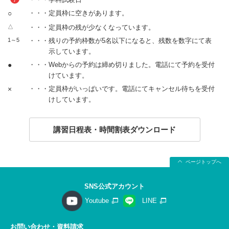
○
・・・定員枠に空きがあります。
△
・・・定員枠の残が少なくなっています。
1～5
・・・残りの予約枠数が5名以下になると、残数を数字にて表
示しています。
●
・・・Webからの予約は締め切りました。電話にて予約を受付
けています。
×
・・・定員枠がいっぱいです。電話にてキャンセル待ちを受付
けしています。
講習日程表・時間割表ダウンロード
ページトップへ
SNS公式アカウント
Youtube
LINE
お問い合わせ・資料請求