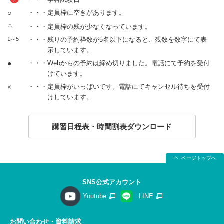
○
・・・定員枠に空きがあります。
△
・・・定員枠の残が少なくなっています。
1～5
・・・残りの予約枠数が5名以下になると、残数を数字にて表
示しています。
●
・・・Webからの予約は締め切りました。電話にて予約を受付
けています。
×
・・・定員枠がいっぱいです。電話にてキャンセル待ちを受付
けしています。
講習日程表・時間割表ダウンロード
ページトップへ
SNS公式アカウント
Youtube
LINE
お問い合わせ・資料請求