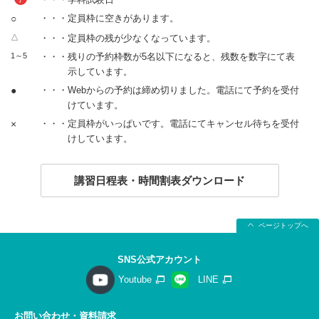
○
・・・定員枠に空きがあります。
△
・・・定員枠の残が少なくなっています。
1～5
・・・残りの予約枠数が5名以下になると、残数を数字にて表
示しています。
●
・・・Webからの予約は締め切りました。電話にて予約を受付
けています。
×
・・・定員枠がいっぱいです。電話にてキャンセル待ちを受付
けしています。
講習日程表・時間割表ダウンロード
ページトップへ
SNS公式アカウント
Youtube
LINE
お問い合わせ・資料請求